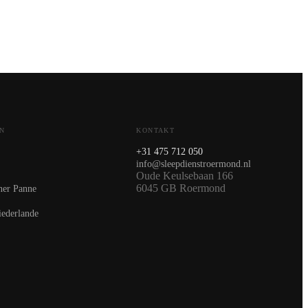
N
KONTAKT
+31 475 712 050
info@sleepdienstroermond.nl
Oude Keulsebaan 166
6045 GB Roermond
ner Panne
iederlande