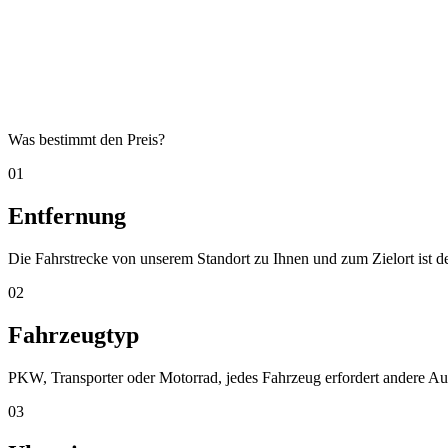
Faire Preise, keine versteckten Kosten. Der Preis hängt von
verschiedenen Faktoren ab, und wir erklären, was für Ihre
Situation gilt.
Was bestimmt den Preis?
01
Entfernung
Die Fahrstrecke von unserem Standort zu Ihnen und zum Zielort ist der
02
Fahrzeugtyp
PKW, Transporter oder Motorrad, jedes Fahrzeug erfordert andere A
03