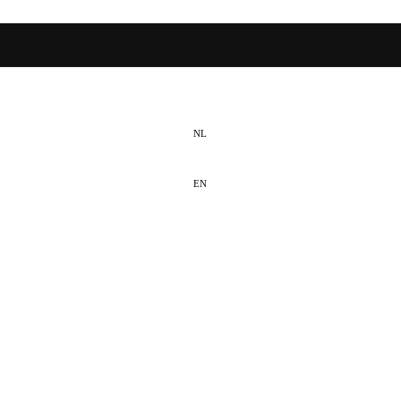
NL
EN
DE
leppdienst?