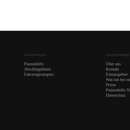
LEISTUNGEN
UNTERNEHME
Pannenhilfe
Über uns
Abschleppdienst
Kontakt
Fahrzeugtransport
Einsatzgebiet
Was tun bei ei
Preise
Pannenhilfe N
Datenschutz