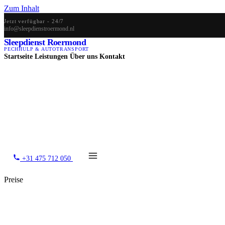
Zum Inhalt
Jetzt verfügbar - 24/7
info@sleepdienstroermond.nl
Sleepdienst Roermond
PECHHULP & AUTOTRANSPORT
Startseite
Leistungen
Über uns
Kontakt
+31 475 712 050
Preise
Was kostet ein Absch