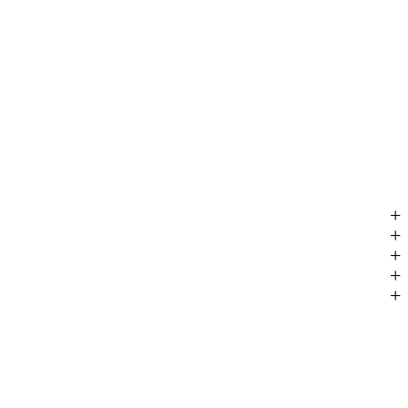
+
+
+
+
+