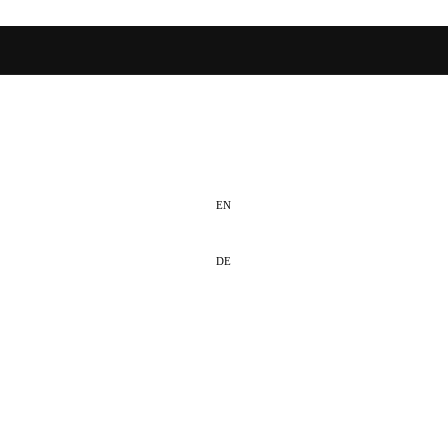
NL
EN
DE
enst?