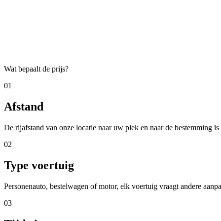
Eerlijke tarieven, geen verborgen kosten. De prijs hangt af va
een aantal factoren, hieronder leggen we uit wat uw situatie
bepaalt.
Wat bepaalt de prijs?
01
Afstand
De rijafstand van onze locatie naar uw plek en naar de bestemming is de
02
Type voertuig
Personenauto, bestelwagen of motor, elk voertuig vraagt andere aanpa
03