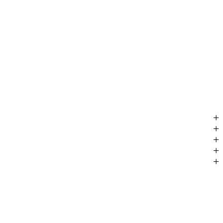
+
+
+
+
+