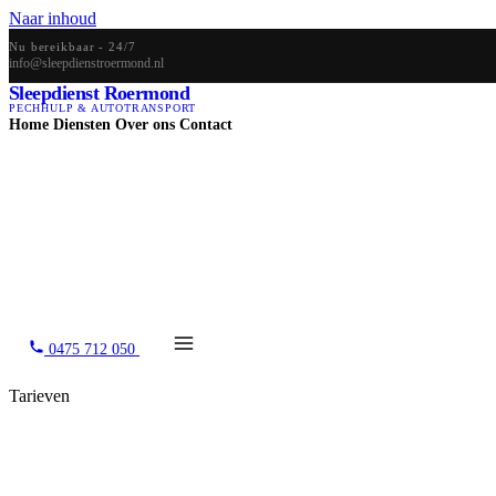
Naar inhoud
Nu bereikbaar - 24/7
info@sleepdienstroermond.nl
Sleepdienst Roermond
PECHHULP & AUTOTRANSPORT
Home
Diensten
Over ons
Contact
0475 712 050
Tarieven
Wat kost een sleepdi