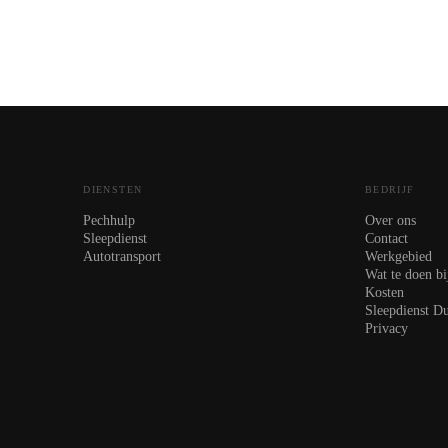
DIENSTEN
BEDRIJF
Pechhulp
Over ons
Sleepdienst
Contact
Autotransport
Werkgebied
Wat te doen bi
Kosten
Sleepdienst Du
Privacy