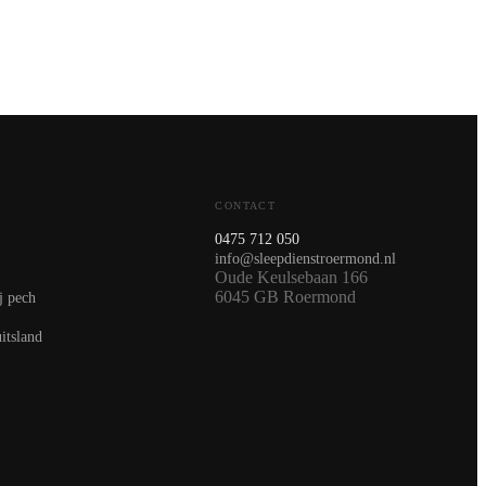
CONTACT
0475 712 050
info@sleepdienstroermond.nl
Oude Keulsebaan 166
6045 GB Roermond
j pech
itsland