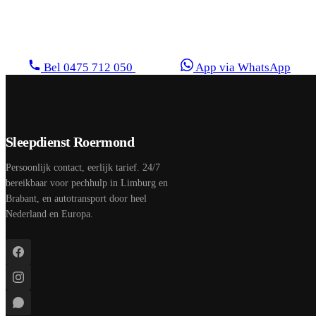
Geen verrassingen achteraf. Wij geven u vooraf
duidelijkheid over de kosten.
Bel 0475 712 050
App via WhatsApp
Sleepdienst Roermond
Persoonlijk contact, eerlijk tarief. 24/7
bereikbaar voor pechhulp in Limburg en
Brabant, en autotransport door heel
Nederland en Europa.