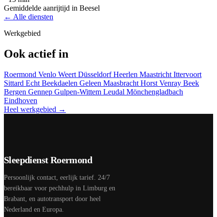
Gemiddelde aanrijtijd in Beesel
← Alle diensten
Werkgebied
Ook actief in
Roermond
Venlo
Weert
Düsseldorf
Heerlen
Maastricht
Ittervoort
Sittard
Echt
Beekdaelen
Geleen
Maasbracht
Horst
Venray
Beek
Bergen
Gennep
Gulpen-Wittem
Leudal
Mönchengladbach
Eindhoven
Heel werkgebied →
Sleepdienst Roermond
Persoonlijk contact, eerlijk tarief. 24/7
bereikbaar voor pechhulp in Limburg en
Brabant, en autotransport door heel
Nederland en Europa.