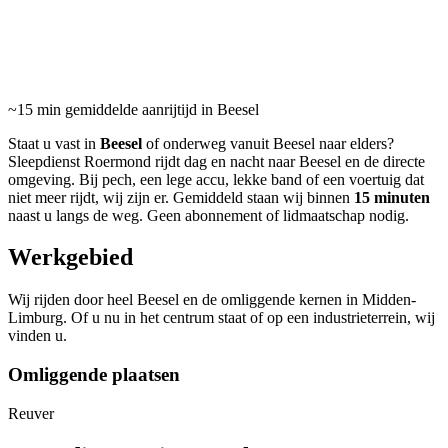
24/7 pechhulp en sleepdienst in Beesel en omgeving.
Gemiddeld binnen 15 minuten ter plaatse.
~15 min
gemiddelde aanrijtijd in Beesel
Staat u vast in
Beesel
of onderweg vanuit Beesel naar elders?
Sleepdienst Roermond rijdt dag en nacht naar Beesel en de directe
omgeving. Bij pech, een lege accu, lekke band of een voertuig dat
niet meer rijdt, wij zijn er. Gemiddeld staan wij binnen
15 minuten
naast u langs de weg. Geen abonnement of lidmaatschap nodig.
Werkgebied
Wij rijden door heel Beesel en de omliggende kernen in Midden-
Limburg. Of u nu in het centrum staat of op een industrieterrein, wij
vinden u.
Omliggende plaatsen
Reuver