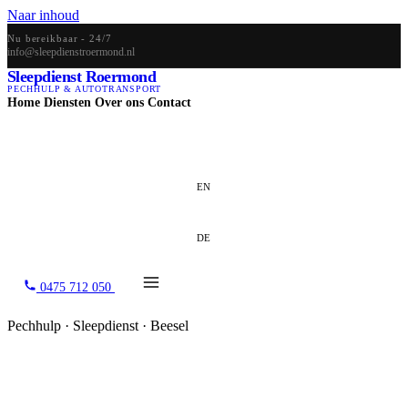
Naar inhoud
Nu bereikbaar - 24/7
info@sleepdienstroermond.nl
Sleepdienst Roermond
PECHHULP & AUTOTRANSPORT
Home
Diensten
Over ons
Contact
NL
EN
DE
0475 712 050
Pechhulp · Sleepdienst · Beesel
Sleepdienst Beesel