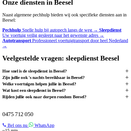
Onze diensten in Beesel
Naast algemene pechhulp bieden wij ook specifieke diensten aan in
Beesel:
Pechhulp
Snelle hulp bij autopech langs de weg
→
Sleepdienst
Uw voertuig veilig gesleept naar het gewenste adres
→
Autotransport
Professioneel voertuigtransport door heel Nederland
→
Veelgestelde vragen: sleepdienst Beesel
+
Hoe snel is de sleepdienst in Beesel?
+
Zijn jullie ook 's nachts bereikbaar in Beesel?
+
Welke voertuigen helpen jullie in Beesel?
+
Wat kost een sleepdienst in Beesel?
+
Rijden jullie ook naar dorpen rondom Beesel?
PECH IN BEESEL?
0475 712 050
Bel ons nu
WhatsApp
~15 min