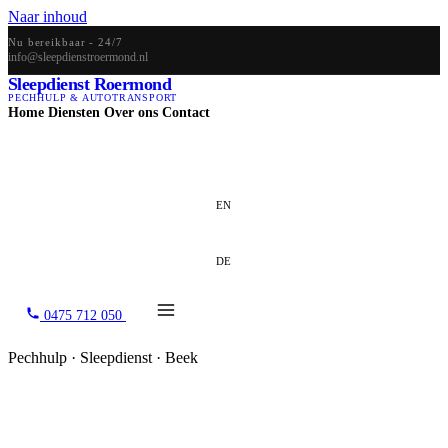
Naar inhoud
Nu bereikbaar - 24/7
info@sleepdienstroermond.nl
Sleepdienst Roermond
PECHHULP & AUTOTRANSPORT
Home
Diensten
Over ons
Contact
NL
EN
DE
0475 712 050
Pechhulp · Sleepdienst · Beek
Sleepdienst Beek