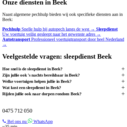
Onze diensten in Beek
Naast algemene pechhulp bieden wij ook specifieke diensten aan in
Beek:
Pechhulp
Snelle hulp bij autopech langs de weg
→
Sleepdienst
Uw voertuig veilig gesleept naar het gewenste adres
→
Autotransport
Professioneel voertuigtransport door heel Nederland
→
Veelgestelde vragen: sleepdienst Beek
+
Hoe snel is de sleepdienst in Beek?
+
Zijn jullie ook 's nachts bereikbaar in Beek?
+
Welke voertuigen helpen jullie in Beek?
+
Wat kost een sleepdienst in Beek?
+
Rijden jullie ook naar dorpen rondom Beek?
PECH IN BEEK?
0475 712 050
Bel ons nu
WhatsApp
~35 min