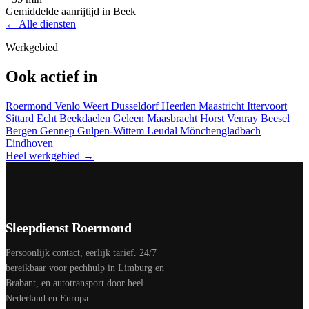
Gemiddelde aanrijtijd in Beek
← Alle diensten
Werkgebied
Ook actief in
Roermond
Venlo
Weert
Düsseldorf
Heerlen
Maastricht
Ittervoort
Sittard
Echt
Beekdaelen
Geleen
Maasbracht
Horst
Venray
Beesel
Bergen
Gennep
Gulpen-Wittem
Leudal
Mönchengladbach
Eindhoven
Heel werkgebied →
Sleepdienst Roermond
Persoonlijk contact, eerlijk tarief. 24/7
bereikbaar voor pechhulp in Limburg en
Brabant, en autotransport door heel
Nederland en Europa.