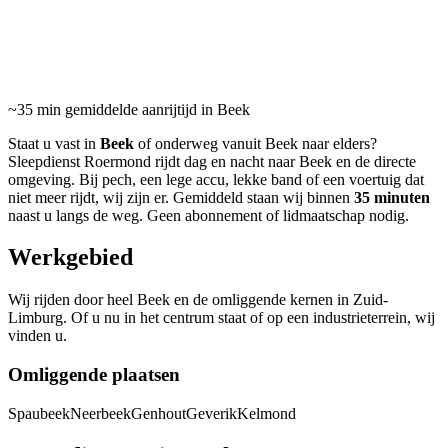
24/7 pechhulp en sleepdienst in Beek en omgeving.
Gemiddeld binnen 35 minuten ter plaatse.
~35 min
gemiddelde aanrijtijd in Beek
Staat u vast in
Beek
of onderweg vanuit Beek naar elders?
Sleepdienst Roermond rijdt dag en nacht naar Beek en de directe
omgeving. Bij pech, een lege accu, lekke band of een voertuig dat
niet meer rijdt, wij zijn er. Gemiddeld staan wij binnen
35 minuten
naast u langs de weg. Geen abonnement of lidmaatschap nodig.
Werkgebied
Wij rijden door heel Beek en de omliggende kernen in Zuid-
Limburg. Of u nu in het centrum staat of op een industrieterrein, wij
vinden u.
Omliggende plaatsen
Spaubeek
Neerbeek
Genhout
Geverik
Kelmond