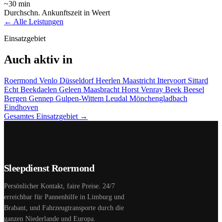
~30 min
Durchschn. Ankunftszeit in Weert
← Alle Leistungen
Einsatzgebiet
Auch aktiv in
Roermond
Venlo
Düsseldorf
Heerlen
Maastricht
Ittervoort
Sittard
Echt
Beekdaelen
Geleen
Maasbracht
Horst
Venray
Beek
Beesel
Bergen
Gennep
Gulpen-Wittem
Leudal
Mönchengladbach
Eindhoven
Gesamtes Einsatzgebiet →
Sleepdienst Roermond
Persönlicher Kontakt, faire Preise. 24/7
erreichbar für Pannenhilfe in Limburg und
Brabant, und Fahrzeugtransporte durch die
ganzen Niederlande und Europa.