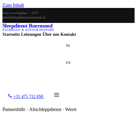
Zum Inhalt
Jetzt verfügbar - 24/7
info@sleepdienstroermond.nl
Sleepdienst Roermond
PECHHULP & AUTOTRANSPORT
Startseite
Leistungen
Über uns
Kontakt
NL
EN
DE
+31 475 712 050
Pannenhilfe · Abschleppdienst · Weert
Abschleppdienst Weert