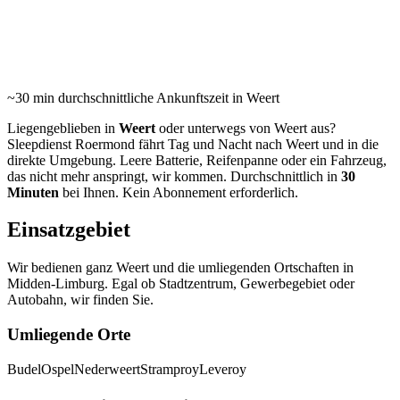
24/7 Pannenhilfe und Abschleppdienst in Weert und
Umgebung. Durchschnittlich in 30 Minuten vor Ort.
~30 min
durchschnittliche Ankunftszeit in Weert
Liegengeblieben in
Weert
oder unterwegs von Weert aus?
Sleepdienst Roermond fährt Tag und Nacht nach Weert und in die
direkte Umgebung. Leere Batterie, Reifenpanne oder ein Fahrzeug,
das nicht mehr anspringt, wir kommen. Durchschnittlich in
30
Minuten
bei Ihnen. Kein Abonnement erforderlich.
Einsatzgebiet
Wir bedienen ganz Weert und die umliegenden Ortschaften in
Midden-Limburg. Egal ob Stadtzentrum, Gewerbegebiet oder
Autobahn, wir finden Sie.
Umliegende Orte
Budel
Ospel
Nederweert
Stramproy
Leveroy