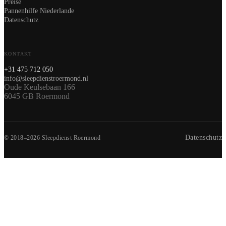
Preise
Pannenhilfe Niederlande
Datenschutz
KONTAKT
+31 475 712 050
info@sleepdienstroermond.nl
Oude Keulsebaan 166
6045 GB Roermond
Datenschutz
© 2018–2026 Sleepdienst Roermond