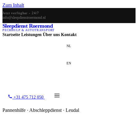
Zum Inhalt
Jetzt verfügbar - 24/7
info@sleepdienstroermond.nl
Sleepdienst Roermond
PECHHULP & AUTOTRANSPORT
Startseite
Leistungen
Über uns
Kontakt
NL
EN
DE
+31 475 712 050
Pannenhilfe · Abschleppdienst · Leudal
Abschleppdienst Leudal