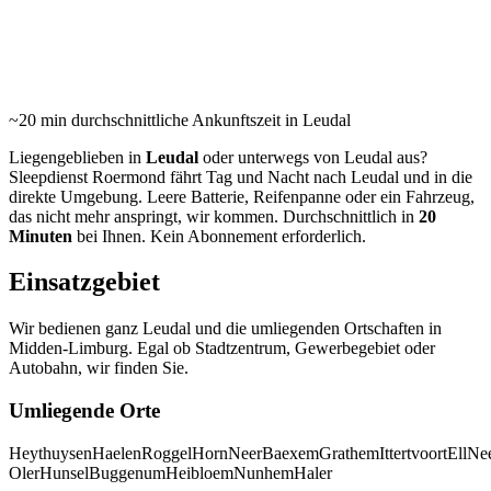
24/7 Pannenhilfe und Abschleppdienst in Leudal und
Umgebung. Durchschnittlich in 20 Minuten vor Ort.
~20 min
durchschnittliche Ankunftszeit in Leudal
Liegengeblieben in
Leudal
oder unterwegs von Leudal aus?
Sleepdienst Roermond fährt Tag und Nacht nach Leudal und in die
direkte Umgebung. Leere Batterie, Reifenpanne oder ein Fahrzeug,
das nicht mehr anspringt, wir kommen. Durchschnittlich in
20
Minuten
bei Ihnen. Kein Abonnement erforderlich.
Einsatzgebiet
Wir bedienen ganz Leudal und die umliegenden Ortschaften in
Midden-Limburg. Egal ob Stadtzentrum, Gewerbegebiet oder
Autobahn, wir finden Sie.
Umliegende Orte
Heythuysen
Haelen
Roggel
Horn
Neer
Baexem
Grathem
Ittertvoort
Ell
Nee
Oler
Hunsel
Buggenum
Heibloem
Nunhem
Haler