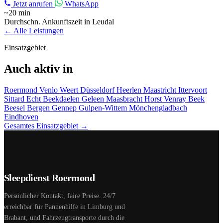
Jetzt anrufen
WhatsApp
~20 min
Durchschn. Ankunftszeit in Leudal
← Alle Leistungen
Einsatzgebiet
Auch aktiv in
Roermond
Venlo
Weert
Düsseldorf
Heerlen
Maastricht
Ittervoort
Sittard
Echt
Beekdaelen
Geleen
Maasbracht
Horst
Venray
Beek
Beesel
Bergen
Gennep
Gulpen-Wittem
Mönchengladbach
Eindhoven
Gesamtes Einsatzgebiet →
Sleepdienst Roermond
Persönlicher Kontakt, faire Preise. 24/7
erreichbar für Pannenhilfe in Limburg und
Brabant, und Fahrzeugtransporte durch die