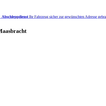
→
Abschleppdienst
Ihr Fahrzeug sicher zur gewünschten Adresse gebr
 Maasbracht