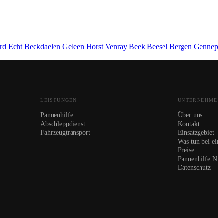
ard
Echt
Beekdaelen
Geleen
Horst
Venray
Beek
Beesel
Bergen
Genne
LEISTUNGEN
UNTERNEHME
Pannenhilfe
Über uns
Abschleppdienst
Kontakt
Fahrzeugtransport
Einsatzgebiet
Was tun bei ei
Preise
Pannenhilfe N
Datenschutz