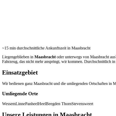
Abschleppdie
24/7 Pannenhilfe und Abschleppdienst in Maasbracht und
Umgebung. Durchschnittlich in 15 Minuten vor Ort.
~15 min
durchschnittliche Ankunftszeit in Maasbracht
Liegengeblieben in
Maasbracht
oder unterwegs von Maasbracht aus?
Fahrzeug, das nicht mehr anspringt, wir kommen. Durchschnittlich i
Einsatzgebiet
Wir bedienen ganz Maasbracht und die umliegenden Ortschaften in M
Umliegende Orte
Wessem
Linne
Panheel
Heel
Beegden
Thorn
Stevensweert
Unsere Leistungen in Maasbracht