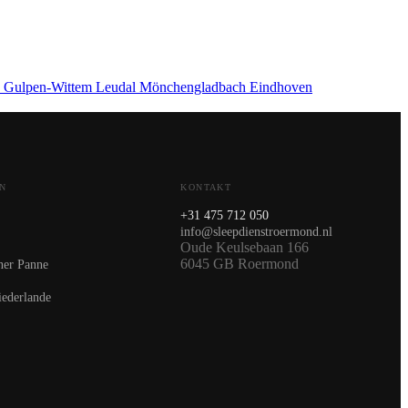
p
Gulpen-Wittem
Leudal
Mönchengladbach
Eindhoven
N
KONTAKT
+31 475 712 050
info@sleepdienstroermond.nl
Oude Keulsebaan 166
6045 GB Roermond
ner Panne
iederlande