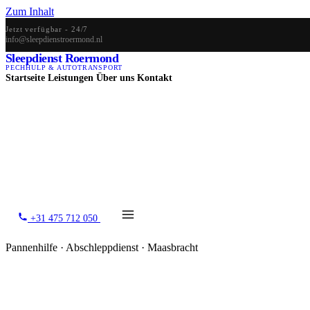
Zum Inhalt
Jetzt verfügbar - 24/7
info@sleepdienstroermond.nl
Sleepdienst Roermond
PECHHULP & AUTOTRANSPORT
Startseite
Leistungen
Über uns
Kontakt
+31 475 712 050
Pannenhilfe · Abschleppdienst · Maasbracht