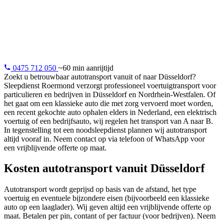
Autotransport vanuit Düsseldorf: klassieke auto's, aankopen
op afstand, elektrische voertuigen. Professioneel en
verzekerd.
0475 712 050
~60 min aanrijtijd
Zoekt u betrouwbaar autotransport vanuit of naar Düsseldorf?
Sleepdienst Roermond verzorgt professioneel voertuigtransport voor
particulieren en bedrijven in Düsseldorf en Nordrhein-Westfalen. Of
het gaat om een klassieke auto die met zorg vervoerd moet worden,
een recent gekochte auto ophalen elders in Nederland, een elektrisch
voertuig of een bedrijfsauto, wij regelen het transport van A naar B.
In tegenstelling tot een noodsleepdienst plannen wij autotransport
altijd vooraf in. Neem contact op via telefoon of WhatsApp voor
een vrijblijvende offerte op maat.
Kosten autotransport vanuit Düsseldorf
Autotransport wordt geprijsd op basis van de afstand, het type
voertuig en eventuele bijzondere eisen (bijvoorbeeld een klassieke
auto op een laaglader). Wij geven altijd een vrijblijvende offerte op
maat. Betalen per pin, contant of per factuur (voor bedrijven). Neem