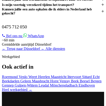
+
Is mijn voertuig verzekerd tijdens het transport?
Kunnen jullie een auto ophalen die ik elders in Nederland heb
+
gekocht?
AUTOTRANSPORT IN DÜSSELDORF?
0475 712 050
Bel ons nu
WhatsApp
~60 min
Gemiddelde aanrijtijd Düsseldorf
← Terug naar Düsseldorf
← Alle diensten
Werkgebied
Ook actief in
Roermond
Venlo
Weert
Heerlen
Maastricht
Ittervoort
Sittard
Echt
Beekdaelen
Geleen
Maasbracht
Horst
Venray
Beek
Beesel
Bergen
Gennep
Gulpen-Wittem
Leudal
Mönchengladbach
Eindhoven
Heel werkgebied →