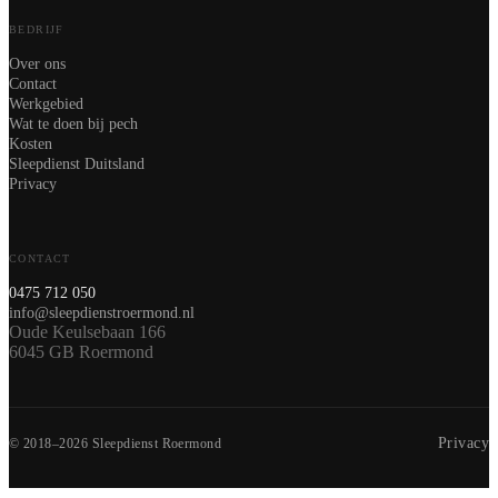
BEDRIJF
Over ons
Contact
Werkgebied
Wat te doen bij pech
Kosten
Sleepdienst Duitsland
Privacy
CONTACT
0475 712 050
info@sleepdienstroermond.nl
Oude Keulsebaan 166
6045 GB Roermond
Privacy
© 2018–2026 Sleepdienst Roermond