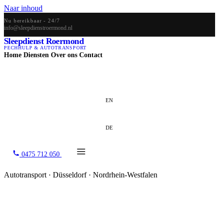
Naar inhoud
Nu bereikbaar - 24/7
info@sleepdienstroermond.nl
Sleepdienst Roermond
PECHHULP & AUTOTRANSPORT
Home
Diensten
Over ons
Contact
NL
EN
DE
0475 712 050
Autotransport · Düsseldorf · Nordrhein-Westfalen
Autotransport in Düsseldorf