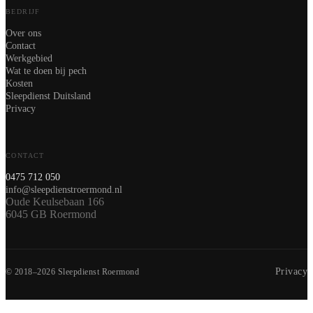
BEDRIJF
Over ons
Contact
Werkgebied
Wat te doen bij pech
Kosten
Sleepdienst Duitsland
Privacy
CONTACT
0475 712 050
info@sleepdienstroermond.nl
Oude Keulsebaan 166
6045 GB Roermond
Privacy
© 2018–2026 Sleepdienst Roermond