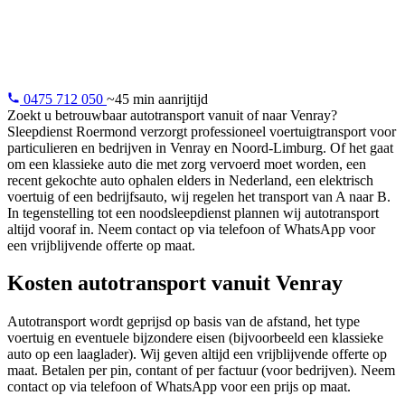
Autotransport vanuit Venray: klassieke auto's, aankopen op
afstand, elektrische voertuigen. Professioneel en verzekerd.
0475 712 050
~45 min aanrijtijd
Zoekt u betrouwbaar autotransport vanuit of naar Venray?
Sleepdienst Roermond verzorgt professioneel voertuigtransport voor
particulieren en bedrijven in Venray en Noord-Limburg. Of het gaat
om een klassieke auto die met zorg vervoerd moet worden, een
recent gekochte auto ophalen elders in Nederland, een elektrisch
voertuig of een bedrijfsauto, wij regelen het transport van A naar B.
In tegenstelling tot een noodsleepdienst plannen wij autotransport
altijd vooraf in. Neem contact op via telefoon of WhatsApp voor
een vrijblijvende offerte op maat.
Kosten autotransport vanuit Venray
Autotransport wordt geprijsd op basis van de afstand, het type
voertuig en eventuele bijzondere eisen (bijvoorbeeld een klassieke
auto op een laaglader). Wij geven altijd een vrijblijvende offerte op
maat. Betalen per pin, contant of per factuur (voor bedrijven). Neem
contact op via telefoon of WhatsApp voor een prijs op maat.