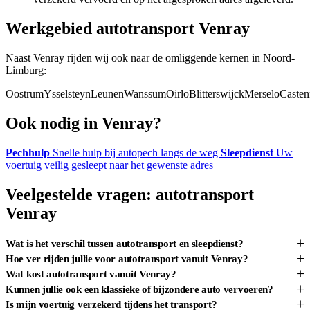
Werkgebied autotransport Venray
Naast Venray rijden wij ook naar de omliggende kernen in Noord-
Limburg:
Oostrum
Ysselsteyn
Leunen
Wanssum
Oirlo
Blitterswijck
Merselo
Casten
Ook nodig in Venray?
Pechhulp
Snelle hulp bij autopech langs de weg
Sleepdienst
Uw
voertuig veilig gesleept naar het gewenste adres
Veelgestelde vragen: autotransport
Venray
+
Wat is het verschil tussen autotransport en sleepdienst?
+
Hoe ver rijden jullie voor autotransport vanuit Venray?
+
Wat kost autotransport vanuit Venray?
+
Kunnen jullie ook een klassieke of bijzondere auto vervoeren?
+
Is mijn voertuig verzekerd tijdens het transport?