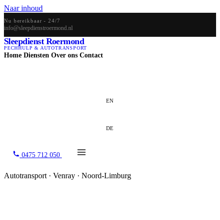
Naar inhoud
Nu bereikbaar - 24/7
info@sleepdienstroermond.nl
Sleepdienst Roermond
PECHHULP & AUTOTRANSPORT
Home
Diensten
Over ons
Contact
NL
EN
DE
0475 712 050
Autotransport · Venray · Noord-Limburg
Autotransport in Venray