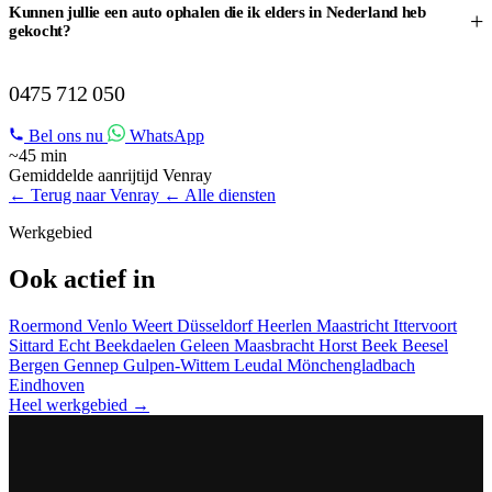
Kunnen jullie een auto ophalen die ik elders in Nederland heb
+
gekocht?
AUTOTRANSPORT IN VENRAY?
0475 712 050
Bel ons nu
WhatsApp
~45 min
Gemiddelde aanrijtijd Venray
← Terug naar Venray
← Alle diensten
Werkgebied
Ook actief in
Roermond
Venlo
Weert
Düsseldorf
Heerlen
Maastricht
Ittervoort
Sittard
Echt
Beekdaelen
Geleen
Maasbracht
Horst
Beek
Beesel
Bergen
Gennep
Gulpen-Wittem
Leudal
Mönchengladbach
Eindhoven
Heel werkgebied →