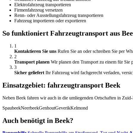
Elektrofahrzeug transportieren
Firmenfahrzeug versetzen
Renn- oder Ausstellungsfahrzeug transportieren
Fahrzeug importieren oder exportieren
So funktioniert Fahrzeugtransport aus Be
1
Kontaktieren Sie uns
Rufen Sie an oder schreiben Sie per Wh
2
Transport planen
Wir planen den Transport zu einem für Sie p
3
Sicher geliefert
Ihr Fahrzeug wird fachgerecht verladen, versic
Einsatzgebiet: fahrzeugtransport Beek
Neben Beek fahren wir auch in die umliegenden Ortschaften in Zuid
Spaubeek
Neerbeek
Genhout
Geverik
Kelmond
Auch benötigt in Beek?
Pannenhilfe
Schnelle Pannenhilfe am Straßenrand, Tag und Nacht
A