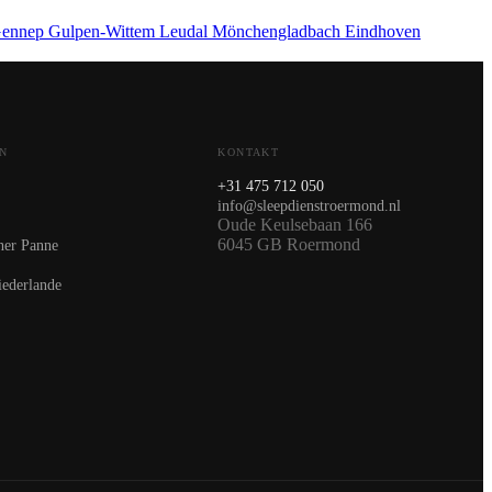
ennep
Gulpen-Wittem
Leudal
Mönchengladbach
Eindhoven
N
KONTAKT
+31 475 712 050
info@sleepdienstroermond.nl
Oude Keulsebaan 166
6045 GB Roermond
ner Panne
iederlande