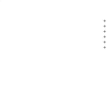
+
+
+
+
+
+