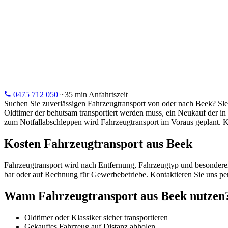
Fahrzeugtran
Fahrzeugtransport aus Beek: Oldtimer, Fernkäufe,
Elektrofahrzeuge. Professionell und versichert.
0475 712 050
~35 min Anfahrtszeit
Suchen Sie zuverlässigen Fahrzeugtransport von oder nach Beek? Sl
Oldtimer der behutsam transportiert werden muss, ein Neukauf der in
zum Notfallabschleppen wird Fahrzeugtransport im Voraus geplant. K
Kosten Fahrzeugtransport aus Beek
Fahrzeugtransport wird nach Entfernung, Fahrzeugtyp und besonderen A
bar oder auf Rechnung für Gewerbebetriebe. Kontaktieren Sie uns p
Wann Fahrzeugtransport aus Beek nutzen
Oldtimer oder Klassiker sicher transportieren
Gekauftes Fahrzeug auf Distanz abholen