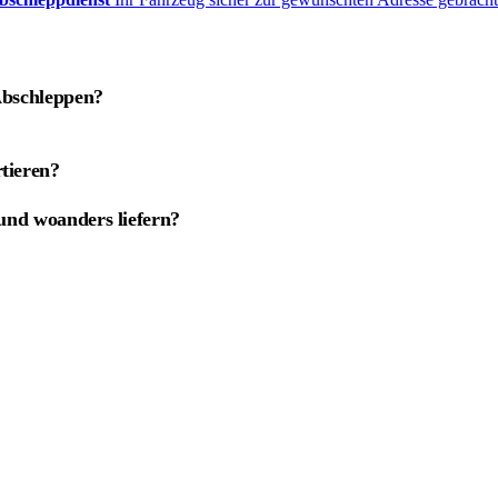
Abschleppen?
tieren?
und woanders liefern?