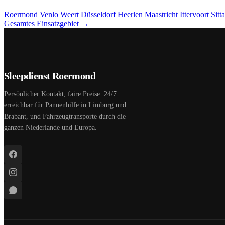
Roermond
Venlo
Weert
Düsseldorf
Heerlen
Maastricht
Ittervoort
Sitt
Gesamtes Einsatzgebiet →
Sleepdienst Roermond
Persönlicher Kontakt, faire Preise. 24/7
erreichbar für Pannenhilfe in Limburg und
Brabant, und Fahrzeugtransporte durch die
ganzen Niederlande und Europa.