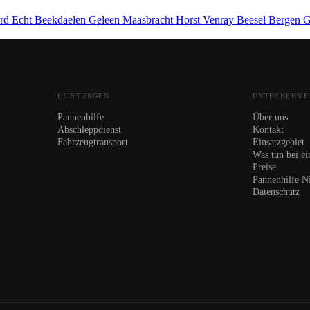
ard
Echt
Beekdaelen
Geleen
Maasbracht
Horst
Venray
Beesel
Bergen
G
LEISTUNGEN
UNTERNEHME
Pannenhilfe
Über uns
Abschleppdienst
Kontakt
Fahrzeugtransport
Einsatzgebiet
Was tun bei ei
Preise
Pannenhilfe N
Datenschutz