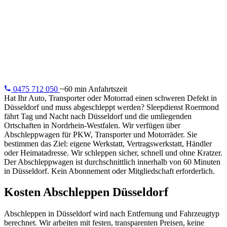
Düsseldorf
24/7 Abschleppdienst in Düsseldorf: Ihr Fahrzeug sicher zu
Werkstatt, nach Hause oder jede Adresse Ihrer Wahl.
Durchschnittlich in 60 Minuten.
0475 712 050
~60 min Anfahrtszeit
Hat Ihr Auto, Transporter oder Motorrad einen schweren Defekt in
Düsseldorf und muss abgeschleppt werden? Sleepdienst Roermond
fährt Tag und Nacht nach Düsseldorf und die umliegenden
Ortschaften in Nordrhein-Westfalen. Wir verfügen über
Abschleppwagen für PKW, Transporter und Motorräder. Sie
bestimmen das Ziel: eigene Werkstatt, Vertragswerkstatt, Händler
oder Heimatadresse. Wir schleppen sicher, schnell und ohne Kratzer.
Der Abschleppwagen ist durchschnittlich innerhalb von 60 Minuten
in Düsseldorf. Kein Abonnement oder Mitgliedschaft erforderlich.
Kosten Abschleppen Düsseldorf
Abschleppen in Düsseldorf wird nach Entfernung und Fahrzeugtyp
berechnet. Wir arbeiten mit festen, transparenten Preisen, keine