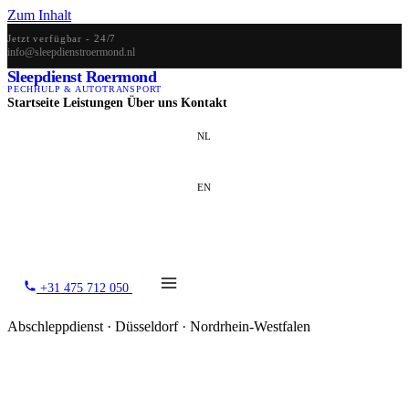
Zum Inhalt
Jetzt verfügbar - 24/7
info@sleepdienstroermond.nl
Sleepdienst Roermond
PECHHULP & AUTOTRANSPORT
Startseite
Leistungen
Über uns
Kontakt
NL
EN
DE
+31 475 712 050
Abschleppdienst · Düsseldorf · Nordrhein-Westfalen
Abschleppdienst in