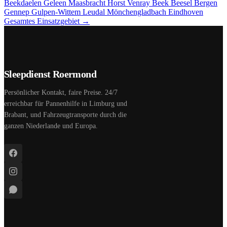
Beekdaelen
Geleen
Maasbracht
Horst
Venray
Beek
Beesel
Bergen
Gennep
Gulpen-Wittem
Leudal
Mönchengladbach
Eindhoven
Gesamtes Einsatzgebiet →
Sleepdienst Roermond
Persönlicher Kontakt, faire Preise. 24/7
erreichbar für Pannenhilfe in Limburg und
Brabant, und Fahrzeugtransporte durch die
ganzen Niederlande und Europa.