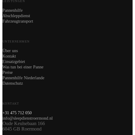
LEISTUNGEN
Pannenhilfe
Abschleppdienst
Fahrzeugtransport
UNTERNEHMEN
Über uns
Kontakt
Einsatzgebiet
Was tun bei einer Panne
Preise
Pannenhilfe Niederlande
Datenschutz
KONTAKT
+31 475 712 050
info@sleepdienstroermond.nl
Oude Keulsebaan 166
6045 GB Roermond