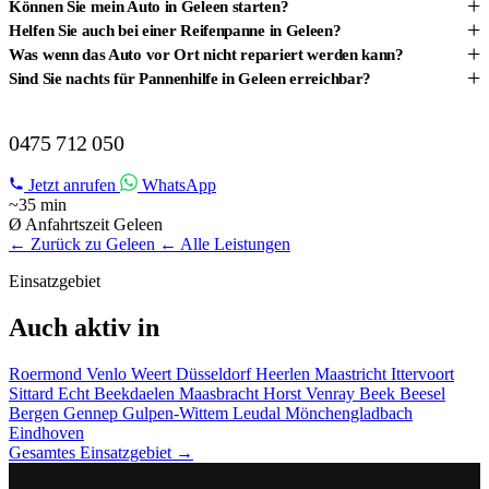
+
Können Sie mein Auto in Geleen starten?
+
Helfen Sie auch bei einer Reifenpanne in Geleen?
+
Was wenn das Auto vor Ort nicht repariert werden kann?
+
Sind Sie nachts für Pannenhilfe in Geleen erreichbar?
PANNENHILFE IN GELEEN?
0475 712 050
Jetzt anrufen
WhatsApp
~35 min
Ø Anfahrtszeit Geleen
← Zurück zu Geleen
← Alle Leistungen
Einsatzgebiet
Auch aktiv in
Roermond
Venlo
Weert
Düsseldorf
Heerlen
Maastricht
Ittervoort
Sittard
Echt
Beekdaelen
Maasbracht
Horst
Venray
Beek
Beesel
Bergen
Gennep
Gulpen-Wittem
Leudal
Mönchengladbach
Eindhoven
Gesamtes Einsatzgebiet →