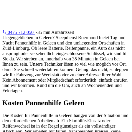
24/7 Pannenhilfe in Geleen: leere Batterie, Reifenpanne,
Schlüssel im Auto oder Motorausfall. Wir lösen es vor Ort.
0475 712 050
~35 min Anfahrtszeit
Liegengeblieben in Geleen? Sleepdienst Roermond bietet Tag und
Nacht Pannenhilfe in Geleen und den umliegenden Ortschaften in
Zuid-Limburg. Ob leere Batterie, Reifenpanne, ein Auto das nicht
anspringt oder versehentlich eingeschlossene Schlüssel, wir sind für
Sie da. Wir streben an, innerhalb von 35 Minuten in Geleen bei
Ihnen zu sein. Unsere Techniker lösen so viel wie möglich vor Ort,
damit Sie schnell weiterfahren können. Gelingt das nicht, schleppen
wir Ihr Fahrzeug zur Werkstatt oder zu einer Adresse Ihrer Wahl.
Kein Abonnement oder Mitgliedschaft erforderlich, einfach anrufen
und wir kommen. Rund um die Uhr, auch an Wochenenden und
Feiertagen.
Kosten Pannenhilfe Geleen
Die Kosten für Pannenhilfe in Geleen hängen von der Situation und
den erforderlichen Arbeiten ab. Ein Starthilfe-Einsatz oder
Reifenwechsel ist in der Regel günstiger als ein vollständiger
Abschlepp. Wir arbeiten mit fairen, transparenten Preisen, keine