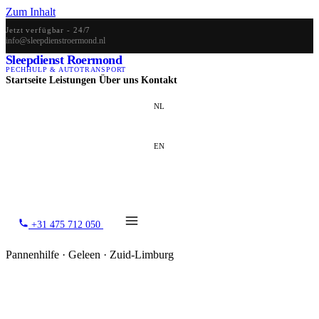
Zum Inhalt
Jetzt verfügbar - 24/7
info@sleepdienstroermond.nl
Sleepdienst Roermond
PECHHULP & AUTOTRANSPORT
Startseite
Leistungen
Über uns
Kontakt
NL
EN
DE
+31 475 712 050
Pannenhilfe · Geleen · Zuid-Limburg
Pannenhilfe in Geleen