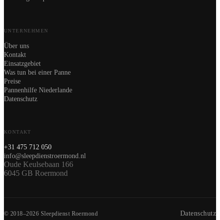
UNTERNEHMEN
Über uns
Kontakt
Einsatzgebiet
Was tun bei einer Panne
Preise
Pannenhilfe Niederlande
Datenschutz
KONTAKT
+31 475 712 050
info@sleepdienstroermond.nl
Oude Keulsebaan 166
6045 GB Roermond
Datenschutz
© 2018–2026 Sleepdienst Roermond