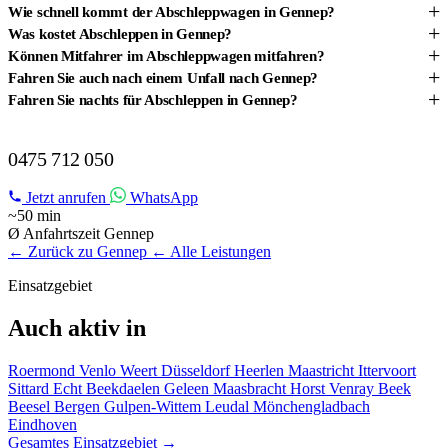
+
Wie schnell kommt der Abschleppwagen in Gennep?
+
Was kostet Abschleppen in Gennep?
+
Können Mitfahrer im Abschleppwagen mitfahren?
+
Fahren Sie auch nach einem Unfall nach Gennep?
+
Fahren Sie nachts für Abschleppen in Gennep?
ABSCHLEPPDIENST IN GENNEP?
0475 712 050
Jetzt anrufen
WhatsApp
~50 min
Ø Anfahrtszeit Gennep
← Zurück zu Gennep
← Alle Leistungen
Einsatzgebiet
Auch aktiv in
Roermond
Venlo
Weert
Düsseldorf
Heerlen
Maastricht
Ittervoort
Sittard
Echt
Beekdaelen
Geleen
Maasbracht
Horst
Venray
Beek
Beesel
Bergen
Gulpen-Wittem
Leudal
Mönchengladbach
Eindhoven
Gesamtes Einsatzgebiet →