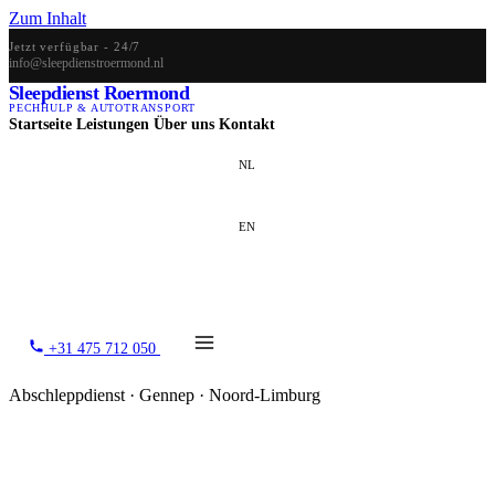
Zum Inhalt
Jetzt verfügbar - 24/7
info@sleepdienstroermond.nl
Sleepdienst Roermond
PECHHULP & AUTOTRANSPORT
Startseite
Leistungen
Über uns
Kontakt
NL
EN
DE
+31 475 712 050
Abschleppdienst · Gennep · Noord-Limburg
Abschleppdienst in Gennep