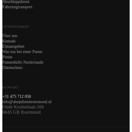
Abschleppdienst
Fahrzeugtransport
UNTERNEHMEN
Über uns
Kontakt
Einsatzgebiet
Was tun bei einer Panne
Preise
Pannenhilfe Niederlande
Datenschutz
KONTAKT
+31 475 712 050
info@sleepdienstroermond.nl
Oude Keulsebaan 166
6045 GB Roermond