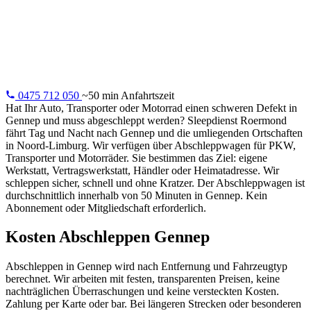
24/7 Abschleppdienst in Gennep: Ihr Fahrzeug sicher zu
Werkstatt, nach Hause oder jede Adresse Ihrer Wahl.
Durchschnittlich in 50 Minuten.
0475 712 050
~50 min Anfahrtszeit
Hat Ihr Auto, Transporter oder Motorrad einen schweren Defekt in
Gennep und muss abgeschleppt werden? Sleepdienst Roermond
fährt Tag und Nacht nach Gennep und die umliegenden Ortschaften
in Noord-Limburg. Wir verfügen über Abschleppwagen für PKW,
Transporter und Motorräder. Sie bestimmen das Ziel: eigene
Werkstatt, Vertragswerkstatt, Händler oder Heimatadresse. Wir
schleppen sicher, schnell und ohne Kratzer. Der Abschleppwagen ist
durchschnittlich innerhalb von 50 Minuten in Gennep. Kein
Abonnement oder Mitgliedschaft erforderlich.
Kosten Abschleppen Gennep
Abschleppen in Gennep wird nach Entfernung und Fahrzeugtyp
berechnet. Wir arbeiten mit festen, transparenten Preisen, keine
nachträglichen Überraschungen und keine versteckten Kosten.
Zahlung per Karte oder bar. Bei längeren Strecken oder besonderen