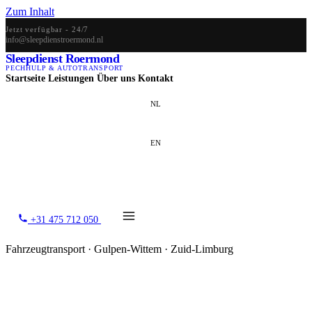
Zum Inhalt
Jetzt verfügbar - 24/7
info@sleepdienstroermond.nl
Sleepdienst Roermond
PECHHULP & AUTOTRANSPORT
Startseite
Leistungen
Über uns
Kontakt
NL
EN
DE
+31 475 712 050
Fahrzeugtransport · Gulpen-Wittem · Zuid-Limburg
Fahrzeugtransport in