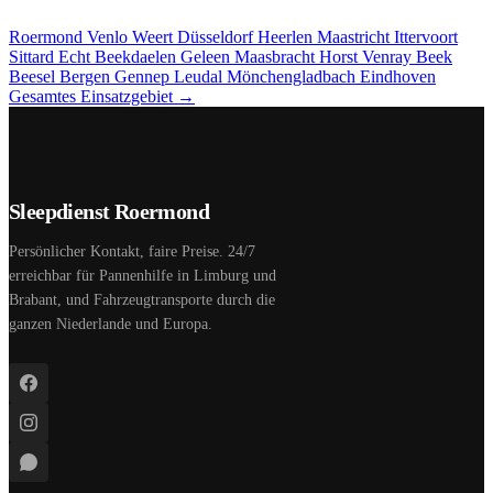
Roermond
Venlo
Weert
Düsseldorf
Heerlen
Maastricht
Ittervoort
Sittard
Echt
Beekdaelen
Geleen
Maasbracht
Horst
Venray
Beek
Beesel
Bergen
Gennep
Leudal
Mönchengladbach
Eindhoven
Gesamtes Einsatzgebiet →
Sleepdienst Roermond
Persönlicher Kontakt, faire Preise. 24/7
erreichbar für Pannenhilfe in Limburg und
Brabant, und Fahrzeugtransporte durch die
ganzen Niederlande und Europa.