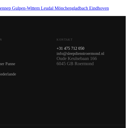
ennep
Gulpen-Wittem
Leudal
Mönchengladbach
Eindhoven
N
KONTAKT
+31 475 712 050
info@sleepdienstroermond.nl
Oude Keulsebaan 166
6045 GB Roermond
ner Panne
iederlande