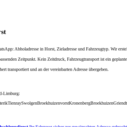
st
atsApp: Abholadresse in Horst, Zieladresse und Fahrzeugtyp. Wir erste
assenden Zeitpunkt. Kein Zeitdruck, Fahrzeugtransport ist ein geplante
hert transportiert und an der vereinbarten Adresse übergeben.
rd-Limburg:
erik
Tienray
Swolgen
Broekhuizenvorst
Kronenberg
Broekhuizen
Griend
bschleppdienst
Ihr Fahrzeug sicher zur gewünschten Adresse gebracht