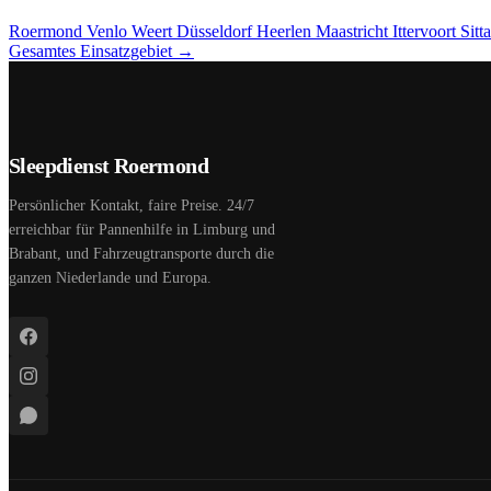
Roermond
Venlo
Weert
Düsseldorf
Heerlen
Maastricht
Ittervoort
Sitt
Gesamtes Einsatzgebiet →
Sleepdienst Roermond
Persönlicher Kontakt, faire Preise. 24/7
erreichbar für Pannenhilfe in Limburg und
Brabant, und Fahrzeugtransporte durch die
ganzen Niederlande und Europa.