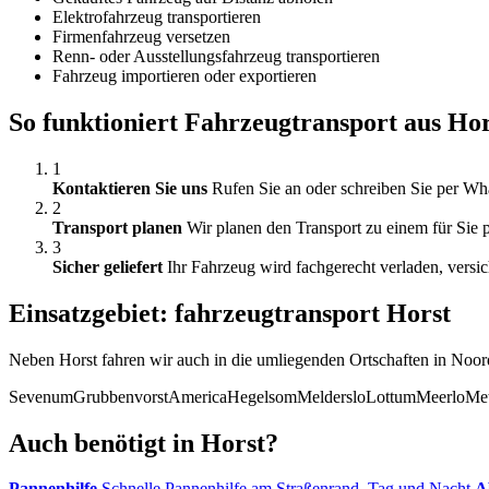
Elektrofahrzeug transportieren
Firmenfahrzeug versetzen
Renn- oder Ausstellungsfahrzeug transportieren
Fahrzeug importieren oder exportieren
So funktioniert Fahrzeugtransport aus Hor
1
Kontaktieren Sie uns
Rufen Sie an oder schreiben Sie per Wh
2
Transport planen
Wir planen den Transport zu einem für Sie p
3
Sicher geliefert
Ihr Fahrzeug wird fachgerecht verladen, versic
Einsatzgebiet: fahrzeugtransport Horst
Neben Horst fahren wir auch in die umliegenden Ortschaften in Noo
Sevenum
Grubbenvorst
America
Hegelsom
Melderslo
Lottum
Meerlo
Met
Auch benötigt in Horst?
Pannenhilfe
Schnelle Pannenhilfe am Straßenrand, Tag und Nacht
A