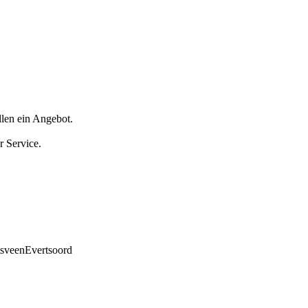
llen ein Angebot.
r Service.
tsveen
Evertsoord