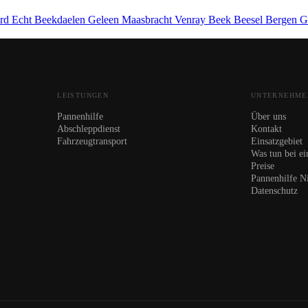
ard
Echt
Beekdaelen
Geleen
Maasbracht
Venray
Beek
Beesel
Bergen
G
LEISTUNGEN
UNTERNEHME
Pannenhilfe
Über uns
Abschleppdienst
Kontakt
Fahrzeugtransport
Einsatzgebiet
Was tun bei ei
Preise
Pannenhilfe N
Datenschutz