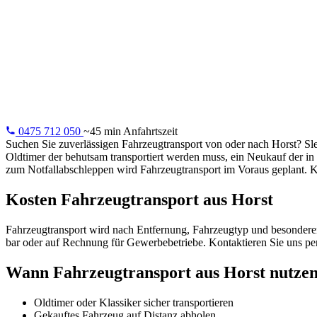
Fahrzeugtrans
Fahrzeugtransport aus Horst: Oldtimer, Fernkäufe,
Elektrofahrzeuge. Professionell und versichert.
0475 712 050
~45 min Anfahrtszeit
Suchen Sie zuverlässigen Fahrzeugtransport von oder nach Horst? Sl
Oldtimer der behutsam transportiert werden muss, ein Neukauf der in
zum Notfallabschleppen wird Fahrzeugtransport im Voraus geplant. K
Kosten Fahrzeugtransport aus Horst
Fahrzeugtransport wird nach Entfernung, Fahrzeugtyp und besonderen A
bar oder auf Rechnung für Gewerbebetriebe. Kontaktieren Sie uns p
Wann Fahrzeugtransport aus Horst nutze
Oldtimer oder Klassiker sicher transportieren
Gekauftes Fahrzeug auf Distanz abholen