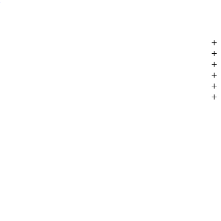
+
+
+
+
+
+