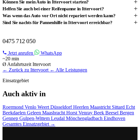
+
Können Sie mein Auto in Ittervoort starten?
+
Helfen Sie auch bei einer Reifenpanne in Ittervoort?
+
Was wenn das Auto vor Ort nicht repariert werden kann?
+
Sind Sie nachts für Pannenhilfe in Ittervoort erreichbar?
PANNENHILFE IN ITTERVOORT?
0475 712 050
Jetzt anrufen
WhatsApp
~20 min
Ø Anfahrtszeit Ittervoort
← Zurück zu Ittervoort
← Alle Leistungen
Einsatzgebiet
Auch aktiv in
Roermond
Venlo
Weert
Düsseldorf
Heerlen
Maastricht
Sittard
Echt
Beekdaelen
Geleen
Maasbracht
Horst
Venray
Beek
Beesel
Bergen
Gennep
Gulpen-Wittem
Leudal
Mönchengladbach
Eindhoven
Gesamtes Einsatzgebiet →