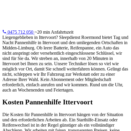
24/7 Pannenhilfe in Ittervoort: leere Batterie, Reifenpanne,
Schlüssel im Auto oder Motorausfall. Wir lösen es vor Ort.
0475 712 050
~20 min Anfahrtszeit
Liegengeblieben in Ittervoort? Sleepdienst Roermond bietet Tag und
Nacht Pannenhilfe in Ittervoort und den umliegenden Ortschaften in
Midden-Limburg. Ob leere Batterie, Reifenpanne, ein Auto das
nicht anspringt oder versehentlich eingeschlossene Schlüssel, wir
sind für Sie da. Wir streben an, innerhalb von 20 Minuten in
Ittervoort bei Ihnen zu sein. Unsere Techniker lösen so viel wie
möglich vor Ort, damit Sie schnell weiterfahren können. Gelingt das
nicht, schleppen wir Ihr Fahrzeug zur Werkstatt oder zu einer
Adresse Ihrer Wahl. Kein Abonnement oder Mitgliedschaft
erforderlich, einfach anrufen und wir kommen. Rund um die Uhr,
auch an Wochenenden und Feiertagen.
Kosten Pannenhilfe Ittervoort
Die Kosten für Pannenhilfe in Ittervoort hängen von der Situation
und den erforderlichen Arbeiten ab. Ein Starthilfe-Einsatz oder
Reifenwechsel ist in der Regel günstiger als ein vollständiger
Abschlepp. Wir arbeiten mit fairen, transparenten Preisen, keine