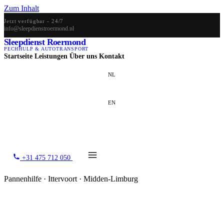
Zum Inhalt
Jetzt verfügbar - 24/7
info@sleepdienstroermond.nl
Sleepdienst Roermond
PECHHULP & AUTOTRANSPORT
Startseite
Leistungen
Über uns
Kontakt
NL
EN
DE
+31 475 712 050
Pannenhilfe · Ittervoort · Midden-Limburg
Pannenhilfe in Ittervoort