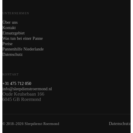
UNTERNEHMEN
Über uns
Kontakt
Einsatzgebiet
Was tun bei einer Panne
Preise
Pannenhilfe Niederlande
Datenschutz
KONTAKT
+31 475 712 050
info@sleepdienstroermond.nl
Oude Keulsebaan 166
6045 GB Roermond
Datenschutz
© 2018–2026 Sleepdienst Roermond