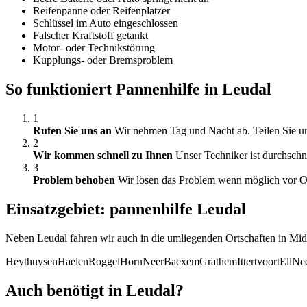
Reifenpanne oder Reifenplatzer
Schlüssel im Auto eingeschlossen
Falscher Kraftstoff getankt
Motor- oder Technikstörung
Kupplungs- oder Bremsproblem
So funktioniert Pannenhilfe in Leudal
1
Rufen Sie uns an
Wir nehmen Tag und Nacht ab. Teilen Sie uns
2
Wir kommen schnell zu Ihnen
Unser Techniker ist durchschni
3
Problem behoben
Wir lösen das Problem wenn möglich vor Ort
Einsatzgebiet: pannenhilfe Leudal
Neben Leudal fahren wir auch in die umliegenden Ortschaften in Mi
Heythuysen
Haelen
Roggel
Horn
Neer
Baexem
Grathem
Ittertvoort
Ell
Nee
Auch benötigt in Leudal?