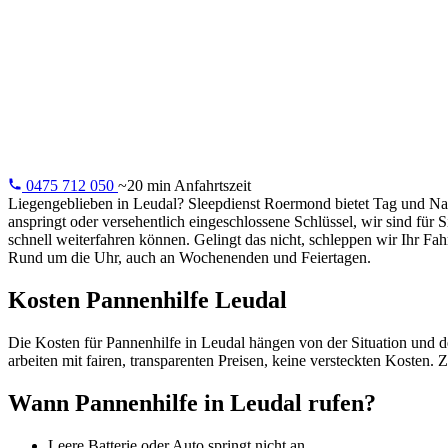
Pannenhilfe i
24/7 Pannenhilfe in Leudal: leere Batterie, Reifenpanne,
Schlüssel im Auto oder Motorausfall. Wir lösen es vor Ort.
0475 712 050
~20 min Anfahrtszeit
Liegengeblieben in Leudal? Sleepdienst Roermond bietet Tag und Nac
anspringt oder versehentlich eingeschlossene Schlüssel, wir sind für 
schnell weiterfahren können. Gelingt das nicht, schleppen wir Ihr F
Rund um die Uhr, auch an Wochenenden und Feiertagen.
Kosten Pannenhilfe Leudal
Die Kosten für Pannenhilfe in Leudal hängen von der Situation und den
arbeiten mit fairen, transparenten Preisen, keine versteckten Kosten
Wann Pannenhilfe in Leudal rufen?
Leere Batterie oder Auto springt nicht an