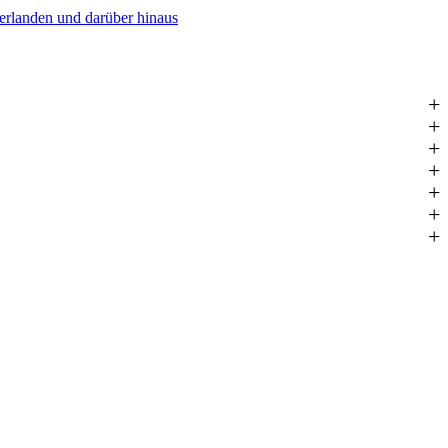
derlanden und darüber hinaus
+
+
+
+
+
+
+