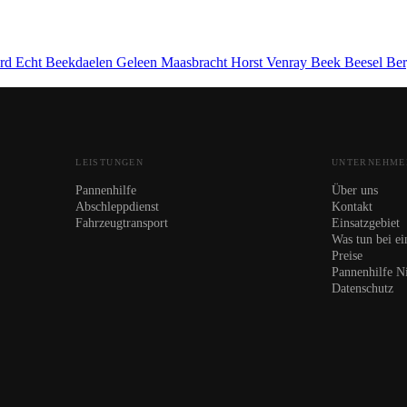
ard
Echt
Beekdaelen
Geleen
Maasbracht
Horst
Venray
Beek
Beesel
Be
LEISTUNGEN
UNTERNEHME
Pannenhilfe
Über uns
Abschleppdienst
Kontakt
Fahrzeugtransport
Einsatzgebiet
Was tun bei ei
Preise
Pannenhilfe N
Datenschutz