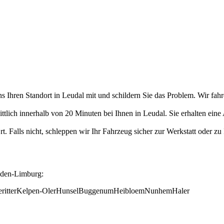
 Ihren Standort in Leudal mit und schildern Sie das Problem. Wir fahre
ttlich innerhalb von 20 Minuten bei Ihnen in Leudal. Sie erhalten eine
. Falls nicht, schleppen wir Ihr Fahrzeug sicher zur Werkstatt oder zu
dden-Limburg:
ritter
Kelpen-Oler
Hunsel
Buggenum
Heibloem
Nunhem
Haler