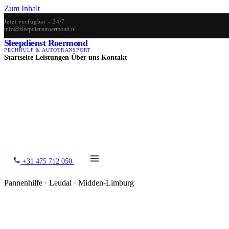
Zum Inhalt
Jetzt verfügbar - 24/7
info@sleepdienstroermond.nl
Sleepdienst Roermond
PECHHULP & AUTOTRANSPORT
Startseite
Leistungen
Über uns
Kontakt
+31 475 712 050
Pannenhilfe · Leudal · Midden-Limburg