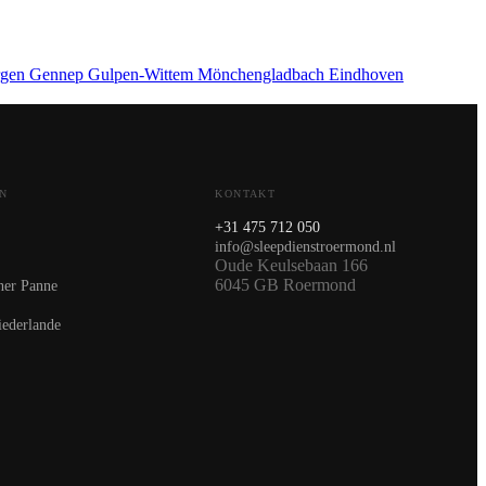
rgen
Gennep
Gulpen-Wittem
Mönchengladbach
Eindhoven
N
KONTAKT
+31 475 712 050
info@sleepdienstroermond.nl
Oude Keulsebaan 166
6045 GB Roermond
ner Panne
iederlande