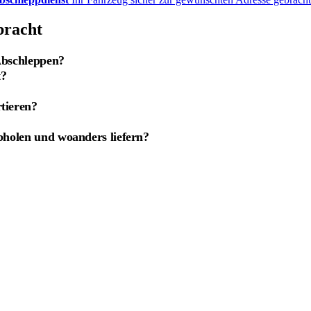
bracht
Abschleppen?
t?
tieren?
bholen und woanders liefern?