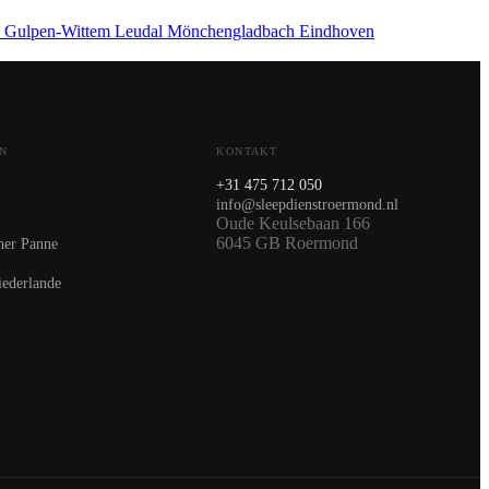
p
Gulpen-Wittem
Leudal
Mönchengladbach
Eindhoven
N
KONTAKT
+31 475 712 050
info@sleepdienstroermond.nl
Oude Keulsebaan 166
6045 GB Roermond
ner Panne
iederlande