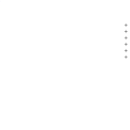
+
+
+
+
+
+