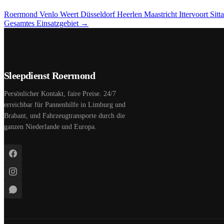
Roermond
Venlo
Weert
Düsseldorf
Heerlen
Maastricht
Ittervoort
Sitt
Gesamtes Einsatzgebiet →
Sleepdienst Roermond
Persönlicher Kontakt, faire Preise. 24/7
erreichbar für Pannenhilfe in Limburg und
Brabant, und Fahrzeugtransporte durch die
ganzen Niederlande und Europa.