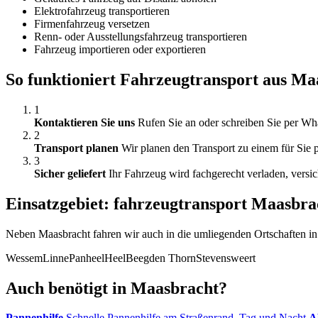
Elektrofahrzeug transportieren
Firmenfahrzeug versetzen
Renn- oder Ausstellungsfahrzeug transportieren
Fahrzeug importieren oder exportieren
So funktioniert Fahrzeugtransport aus Ma
1
Kontaktieren Sie uns
Rufen Sie an oder schreiben Sie per Wh
2
Transport planen
Wir planen den Transport zu einem für Sie p
3
Sicher geliefert
Ihr Fahrzeug wird fachgerecht verladen, versic
Einsatzgebiet: fahrzeugtransport Maasbra
Neben Maasbracht fahren wir auch in die umliegenden Ortschaften 
Wessem
Linne
Panheel
Heel
Beegden
Thorn
Stevensweert
Auch benötigt in Maasbracht?
Pannenhilfe
Schnelle Pannenhilfe am Straßenrand, Tag und Nacht
A