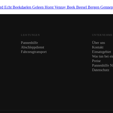
ard
Echt
Beekdaelen
Geleen
Horst
Venray
Beek
Beesel
Bergen
Genne
LEISTUNGEN
UNTERNEHME
Pannenhilfe
Über uns
Abschleppdienst
Kontakt
Fahrzeugtransport
Einsatzgebiet
Was tun bei ei
Preise
Pannenhilfe N
Datenschutz