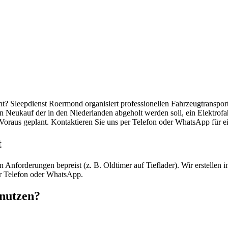
sport in Maas
ht? Sleepdienst Roermond organisiert professionellen Fahrzeugtranspo
n Neukauf der in den Niederlanden abgeholt werden soll, ein Elektrof
oraus geplant. Kontaktieren Sie uns per Telefon oder WhatsApp für e
t
nforderungen bepreist (z. B. Oldtimer auf Tieflader). Wir erstellen i
er Telefon oder WhatsApp.
nutzen?