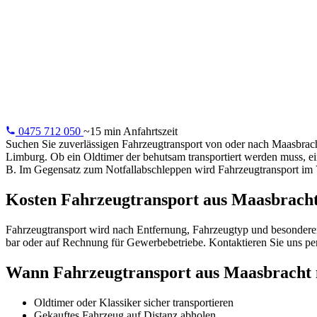
Fahrzeugtran
Fahrzeugtransport aus Maasbracht: Oldtimer, Fernkäufe,
Elektrofahrzeuge. Professionell und versichert.
0475 712 050
~15 min Anfahrtszeit
Suchen Sie zuverlässigen Fahrzeugtransport von oder nach Maasbrac
Limburg. Ob ein Oldtimer der behutsam transportiert werden muss, ei
B. Im Gegensatz zum Notfallabschleppen wird Fahrzeugtransport im V
Kosten Fahrzeugtransport aus Maasbrach
Fahrzeugtransport wird nach Entfernung, Fahrzeugtyp und besonderen A
bar oder auf Rechnung für Gewerbebetriebe. Kontaktieren Sie uns p
Wann Fahrzeugtransport aus Maasbracht 
Oldtimer oder Klassiker sicher transportieren
Gekauftes Fahrzeug auf Distanz abholen