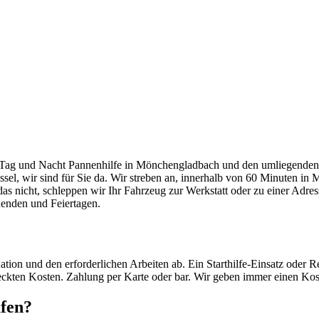
in Mönchengla
ag und Nacht Pannenhilfe in Mönchengladbach und den umliegenden Or
üssel, wir sind für Sie da. Wir streben an, innerhalb von 60 Minuten in
das nicht, schleppen wir Ihr Fahrzeug zur Werkstatt oder zu einer Adre
enden und Feiertagen.
on und den erforderlichen Arbeiten ab. Ein Starthilfe-Einsatz oder Reif
steckten Kosten. Zahlung per Karte oder bar. Wir geben immer einen Ko
fen?