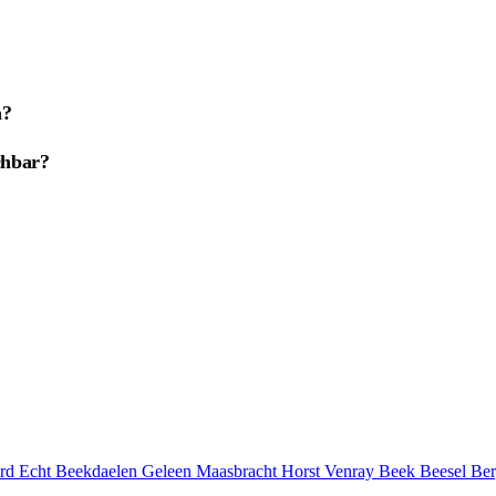
h?
chbar?
ard
Echt
Beekdaelen
Geleen
Maasbracht
Horst
Venray
Beek
Beesel
Be