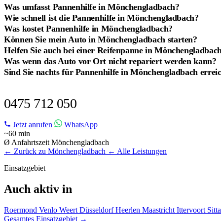
Was umfasst Pannenhilfe in Mönchengladbach?
Wie schnell ist die Pannenhilfe in Mönchengladbach?
Was kostet Pannenhilfe in Mönchengladbach?
Können Sie mein Auto in Mönchengladbach starten?
Helfen Sie auch bei einer Reifenpanne in Mönchengladbac
Was wenn das Auto vor Ort nicht repariert werden kann?
Sind Sie nachts für Pannenhilfe in Mönchengladbach errei
PANNENHILFE IN MÖNCHENGLADBACH?
0475 712 050
Jetzt anrufen
WhatsApp
~60 min
Ø Anfahrtszeit Mönchengladbach
← Zurück zu Mönchengladbach
← Alle Leistungen
Einsatzgebiet
Auch aktiv in
Roermond
Venlo
Weert
Düsseldorf
Heerlen
Maastricht
Ittervoort
Sitt
Gesamtes Einsatzgebiet →