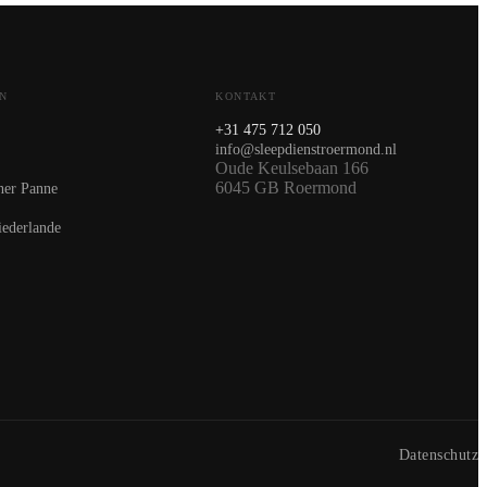
N
KONTAKT
+31 475 712 050
info@sleepdienstroermond.nl
Oude Keulsebaan 166
6045 GB Roermond
ner Panne
iederlande
Datenschutz