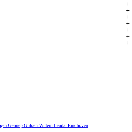
+
+
+
+
+
+
+
rgen
Gennep
Gulpen-Wittem
Leudal
Eindhoven