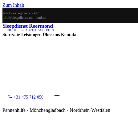
Zum Inhalt
Jetzt verfügbar - 24/7
info@sleepdienstroermond.nl
Sleepdienst Roermond
PECHHULP & AUTOTRANSPORT
Startseite
Leistungen
Über uns
Kontakt
+31 475 712 050
Pannenhilfe · Mönchengladbach · Nordrhein-Westfalen