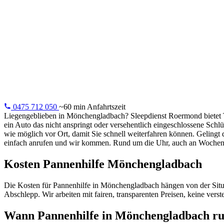
Pannenhilfe 
24/7 Pannenhilfe in Mönchengladbach: leere Batterie,
Reifenpanne, Schlüssel im Auto oder Motorausfall. Wir lösen
es vor Ort.
0475 712 050
~60 min Anfahrtszeit
Liegengeblieben in Mönchengladbach? Sleepdienst Roermond bietet T
ein Auto das nicht anspringt oder versehentlich eingeschlossene Schl
wie möglich vor Ort, damit Sie schnell weiterfahren können. Gelingt 
einfach anrufen und wir kommen. Rund um die Uhr, auch an Wochen
Kosten Pannenhilfe Mönchengladbach
Die Kosten für Pannenhilfe in Mönchengladbach hängen von der Situati
Abschlepp. Wir arbeiten mit fairen, transparenten Preisen, keine ver
Wann Pannenhilfe in Mönchengladbach ru