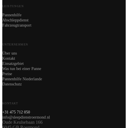
LEISTUNGEN
Pannenhilfe
Abschleppdienst
Fahrzeugtransport
UNTERNEHMEN
Über uns
Kontakt
Einsatzgebiet
Was tun bei einer Panne
Preise
Pannenhilfe Niederlande
Datenschutz
KONTAKT
+31 475 712 050
info@sleepdienstroermond.nl
Oude Keulsebaan 166
6045 GB Roermond