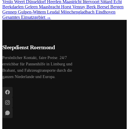
Venlo
Weert
Düsseldorf
Heerlen
Maastricht
Ittervoort
Sittard
Echt
Beekdaelen
Geleen
Maasbracht
Horst
Venray
Beek
Beesel
Bergen
Gennep
Gulpen-Wittem
Leudal
Mönchengladbach
Eindhoven
Gesamtes Einsatzgebiet →
Sleepdienst Roermond
Persönlicher Kontakt, faire Preise. 24/7
erreichbar für Pannenhilfe in Limburg und
Brabant, und Fahrzeugtransporte durch die
ganzen Niederlande und Europa.