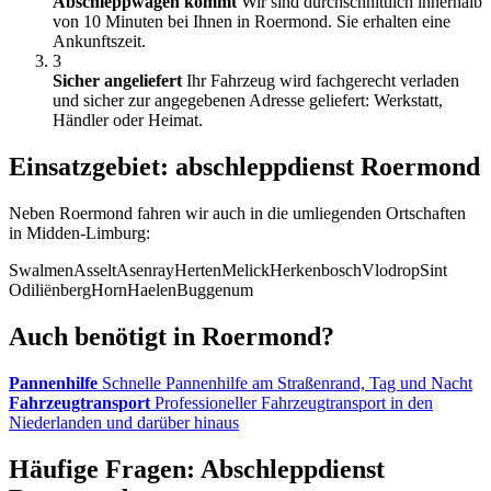
Abschleppwagen kommt
Wir sind durchschnittlich innerhalb
von 10 Minuten bei Ihnen in Roermond. Sie erhalten eine
Ankunftszeit.
3
Sicher angeliefert
Ihr Fahrzeug wird fachgerecht verladen
und sicher zur angegebenen Adresse geliefert: Werkstatt,
Händler oder Heimat.
Einsatzgebiet: abschleppdienst Roermond
Neben Roermond fahren wir auch in die umliegenden Ortschaften
in Midden-Limburg:
Swalmen
Asselt
Asenray
Herten
Melick
Herkenbosch
Vlodrop
Sint
Odiliënberg
Horn
Haelen
Buggenum
Auch benötigt in Roermond?
Pannenhilfe
Schnelle Pannenhilfe am Straßenrand, Tag und Nacht
Fahrzeugtransport
Professioneller Fahrzeugtransport in den
Niederlanden und darüber hinaus
Häufige Fragen: Abschleppdienst