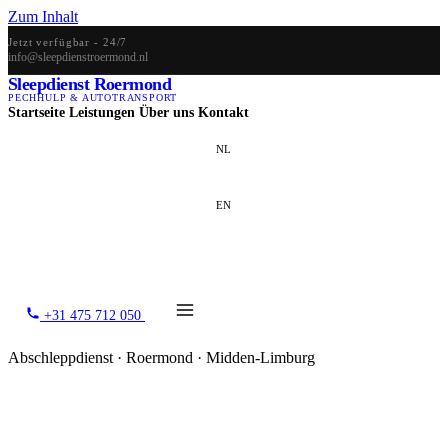
Zum Inhalt
Jetzt verfügbar - 24/7
info@sleepdienstroermond.nl
Sleepdienst Roermond
PECHHULP & AUTOTRANSPORT
Startseite
Leistungen
Über uns
Kontakt
NL
EN
DE
+31 475 712 050
Abschleppdienst · Roermond · Midden-Limburg
Abschleppdienst in