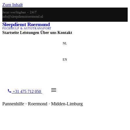
Zum Inhalt
Jetzt verfügbar - 24/7
info@sleepdienstroermond.nl
Sleepdienst Roermond
PECHHULP & AUTOTRANSPORT
Startseite
Leistungen
Über uns
Kontakt
NL
EN
DE
+31 475 712 050
Pannenhilfe · Roermond · Midden-Limburg
Pannenhilfe in Roermond