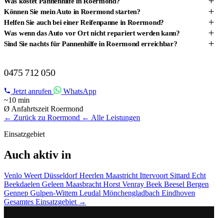
+
Was kostet Pannenhilfe in Roermond?
+
Können Sie mein Auto in Roermond starten?
+
Helfen Sie auch bei einer Reifenpanne in Roermond?
+
Was wenn das Auto vor Ort nicht repariert werden kann?
+
Sind Sie nachts für Pannenhilfe in Roermond erreichbar?
PANNENHILFE IN ROERMOND?
0475 712 050
Jetzt anrufen
WhatsApp
~10 min
Ø Anfahrtszeit Roermond
← Zurück zu Roermond
← Alle Leistungen
Einsatzgebiet
Auch aktiv in
Venlo
Weert
Düsseldorf
Heerlen
Maastricht
Ittervoort
Sittard
Echt
Beekdaelen
Geleen
Maasbracht
Horst
Venray
Beek
Beesel
Bergen
Gennep
Gulpen-Wittem
Leudal
Mönchengladbach
Eindhoven
Gesamtes Einsatzgebiet →