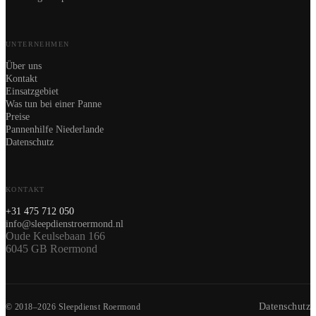
UNTERNEHMEN
Über uns
Kontakt
Einsatzgebiet
Was tun bei einer Panne
Preise
Pannenhilfe Niederlande
Datenschutz
KONTAKT
+31 475 712 050
info@sleepdienstroermond.nl
Oude Keulsebaan 166
6045 GB Roermond
Datenschutz
© 2018–2026 Sleepdienst Roermond