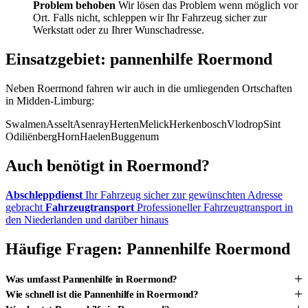
Problem behoben
Wir lösen das Problem wenn möglich vor
Ort. Falls nicht, schleppen wir Ihr Fahrzeug sicher zur
Werkstatt oder zu Ihrer Wunschadresse.
Einsatzgebiet: pannenhilfe Roermond
Neben Roermond fahren wir auch in die umliegenden Ortschaften
in Midden-Limburg:
Swalmen
Asselt
Asenray
Herten
Melick
Herkenbosch
Vlodrop
Sint
Odiliënberg
Horn
Haelen
Buggenum
Auch benötigt in Roermond?
Abschleppdienst
Ihr Fahrzeug sicher zur gewünschten Adresse
gebracht
Fahrzeugtransport
Professioneller Fahrzeugtransport in
den Niederlanden und darüber hinaus
Häufige Fragen: Pannenhilfe Roermond
+
Was umfasst Pannenhilfe in Roermond?
+
Wie schnell ist die Pannenhilfe in Roermond?