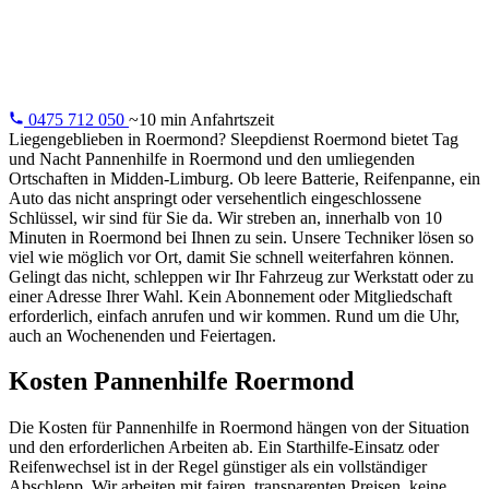
24/7 Pannenhilfe in Roermond: leere Batterie, Reifenpanne,
Schlüssel im Auto oder Motorausfall. Wir lösen es vor Ort.
0475 712 050
~10 min Anfahrtszeit
Liegengeblieben in Roermond? Sleepdienst Roermond bietet Tag
und Nacht Pannenhilfe in Roermond und den umliegenden
Ortschaften in Midden-Limburg. Ob leere Batterie, Reifenpanne, ein
Auto das nicht anspringt oder versehentlich eingeschlossene
Schlüssel, wir sind für Sie da. Wir streben an, innerhalb von 10
Minuten in Roermond bei Ihnen zu sein. Unsere Techniker lösen so
viel wie möglich vor Ort, damit Sie schnell weiterfahren können.
Gelingt das nicht, schleppen wir Ihr Fahrzeug zur Werkstatt oder zu
einer Adresse Ihrer Wahl. Kein Abonnement oder Mitgliedschaft
erforderlich, einfach anrufen und wir kommen. Rund um die Uhr,
auch an Wochenenden und Feiertagen.
Kosten Pannenhilfe Roermond
Die Kosten für Pannenhilfe in Roermond hängen von der Situation
und den erforderlichen Arbeiten ab. Ein Starthilfe-Einsatz oder
Reifenwechsel ist in der Regel günstiger als ein vollständiger
Abschlepp. Wir arbeiten mit fairen, transparenten Preisen, keine